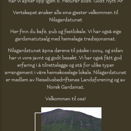
når vi åpner opp igjen 8. Feburar 2026. Godt Nytt År
Vertskapet ønsker alle sine gjester velkommen til
Nilsgardstunet
Her finn du kafè, pub og festlokale. Vi har også eige
gardsmatutsalg med heimelaga tradisjonsmat.
Nilsgardstunet åpna dørene til påske i 2004, og sidan
har vi vore javnt og godt besøkt. Vi har også fått god
erfaring i å tilrettelegge og stå for ulike typer
arrangement i våre heimekoselege lokale. Nilsgardstunet
er medlem av Reiselivsbedriftenes Landsforening og av
Norsk Gardsmat.
Velkommen til oss!