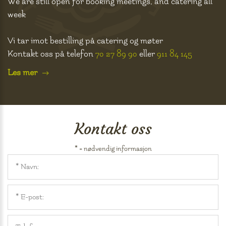
We are still open for booking meetings, and catering all
week
Vi tar imot bestilling på catering og møter
Kontakt oss på telefon
70 27 89 90
eller
911 84 145
Les mer
Kontakt oss
* = nødvendig informasjon