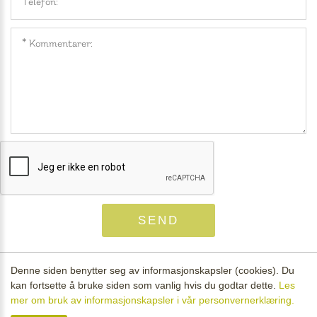
Denne siden benytter seg av informasjonskapsler (cookies). Du
kan fortsette å bruke siden som vanlig hvis du godtar dette.
Les
©
Nilsgardstunet
- Alle rettigheter reservert Utviklet av
Cateno AS
-
mer om bruk av informasjonskapsler i vår personvernerklæring.
Powered by
CLAW
|
Personvern